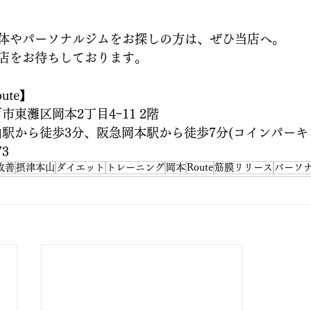
体やパーソナルジムをお探しの方は、ぜひ当店へ。
店をお待ちしております。
oute】
戸市東灘区岡本2丁目4ｰ11 2階
津本山駅から徒歩3分、阪急岡本駅から徒歩7分(コインパーキ
73
改善
摂津本山
ダイエット
トレーニング
岡本
Route
筋膜リリース
パーソ