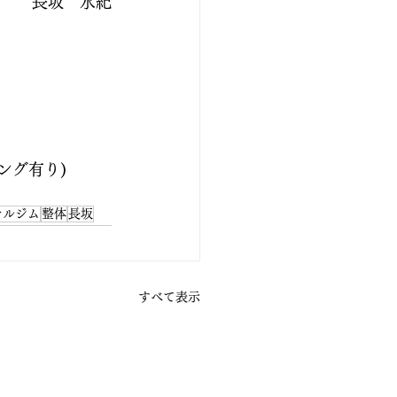
長坂　水紀
ング有り)
ナルジム
整体
長坂
すべて表示