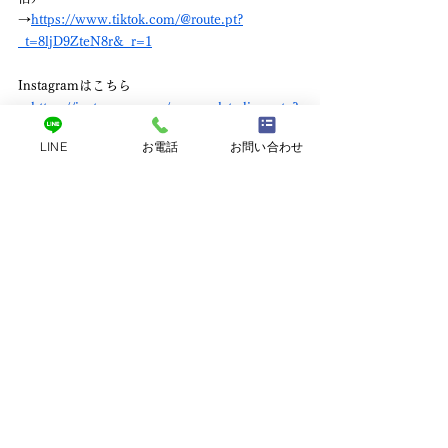
→
https://www.tiktok.com/@route.pt?
_t=8ljD9ZteN8r&_r=1
Instagramはこちら
→
https://instagram.com/personalstudio.route?
igshid=NGVhN2U2NjQ0Yg==
LINE
お電話
お問い合わせ
personal studio Route
住所：兵庫県神戸市東灘区岡本2丁目4ｰ11 2階
アクセス：JR摂津本山駅から徒歩3分、阪急岡本
駅から徒歩7分(コインパーキング有り)
　　　　　神戸市バス岡本2丁目から徒歩1分
TEL：070-8457-8173　