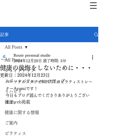
記事
All Posts
Route personal studio
All Posts
2024年12月20日
読了時間: 3分
健康の後悔をしないために・・・
シェイプアップ
更新日：
2024年12月23日
スポーツパフォーマンスアップ
パーソナルスタジオROUTEのピラティストレー
ナーAyumiです！
リハビリ
今日もブログ読んでくださりありがとうござい
雑誌web掲載
ます。
健康に関する情報
ご案内
ピラティス