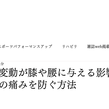
スポーツパフォーマンスアップ
リハビリ
雑誌web掲
4分
ピラティス
お客様紹介
姿勢
姿勢改善
変動が膝や腰に与える影
の痛みを防ぐ方法
自己紹介