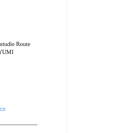
io Route
UMI
g==