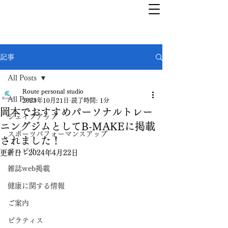
記事
All Posts
Route personal studio
All Posts
2023年10月21日
読了時間: 1分
岡本でおすすめパーソナルトレー
シェイプアップ
ニングジムとしてB-MAKEに掲載
スポーツパフォーマンスアップ
されました！
リハビリ
更新日：
2024年4月22日
雑誌web掲載
健康に関する情報
ご案内
ピラティス