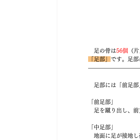
　足の骨は
56個
（片
「足部」
です。足部
　足部には「前足部
「前足部」
　足を蹴り出し、前
「中足部」
　地面に足が接地し