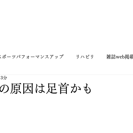
スポーツパフォーマンスアップ
リハビリ
雑誌web掲
 3分
ピラティス
お客様紹介
姿勢
姿勢改善
の原因は足首かも
自己紹介