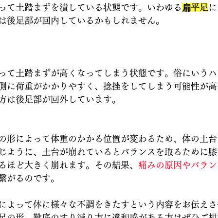
って土踏まずを潰している状態です。いわゆる
扁平足
に
は後足部が回内しているかもしれません。
って土踏まずが高くなってしまう状態です。俗にいうハ
側に荷重がかかりやすく、捻挫をしてしまう可能性が高
方は後足部が回外しています。
の形によって体重のかかる位置が変わるため、体の土台
じように、土台が崩れているとバランスを取るために膝
るほど大きく崩れます。その結果、
痛みの原因やバラン
繋がるのです。
によって体に様々な不調をきたすという内容をお伝えさ
足の形、靴底のすり減り方に違和感がある方はぜひご相