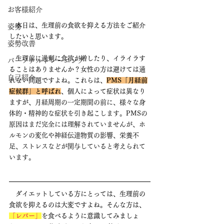
お客様紹介
　本日は、生理前の食欲を抑える方法をご紹介
姿勢
したいと思います。
姿勢改善
　生理前に過剰に食欲が増したり、イライラす
パーソナルトレーニング
ることはありませんか？女性の方は避けては通
自己紹介
れない問題ですよね。これらは、
PMS「月経前
症候群」と呼ばれ
、個人によって症状は異なり
ますが、
月経周期の一定期間の前に、様々な身
体的・精神的な症状を引き起こします。PMSの
原因はまだ完全には理解されていませんが、ホ
ルモンの変化や神経伝達物質の影響、栄養不
足、ストレスなどが関与していると考えられて
います。
　ダイエットしている方にとっては、生理前の
食欲を抑えるのは大変ですよね。そんな方は、
「レバー」
を食べるように意識してみましょ