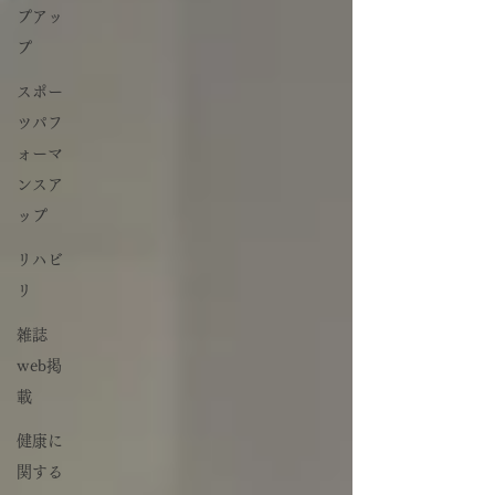
プアッ
プ
スポー
ツパフ
ォーマ
ンスア
ップ
リハビ
リ
雑誌
web掲
載
健康に
関する