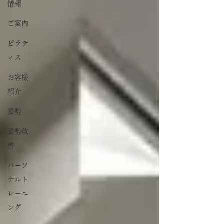
情報
ご案内
ピラテ
ィス
お客様
紹介
姿勢
姿勢改
善
パーソ
ナルト
レーニ
ング